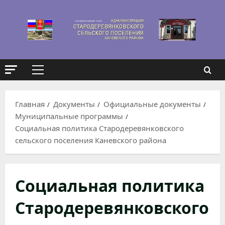
Перейти
к
содержимому
Основное
меню
Главная
Документы
Официальные документы
Муниципальные программы
Социальная политика Стародеревянковского
сельского поселения Каневского района
Социальная политика
Стародеревянковского