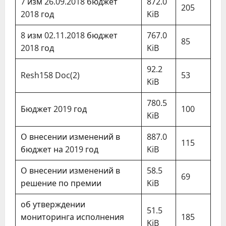
7 изм 26.09.2018 бюджет
872.0
205
2018 год
KiB
8 изм 02.11.2018 бюджет
767.0
85
2018 год
KiB
92.2
Resh158 Doc(2)
53
KiB
780.5
Бюджет 2019 год
100
KiB
О внесении изменений в
887.0
115
бюджет на 2019 год
KiB
О внесении изменений в
58.5
69
решение по премии
KiB
об утверждении
51.5
мониторинга исполнения
185
KiB