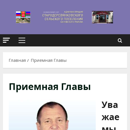
Перейти
к
содержимому
Основное
меню
Главная
Приемная Главы
Приемная Главы
Ува
жае
мы