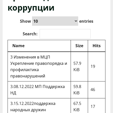
коррупции
Show
entries
Search:
Name
Size
Hits
3 Изменения в МЦП
Укрепление правопорядка и
57.9
19
профилактика
KiB
правонарушений
3.08.12.2022 МП Поддержка
59.8
46
НД
KiB
3.15.12.2022поддержка
67.5
17
народных дружин
KiB