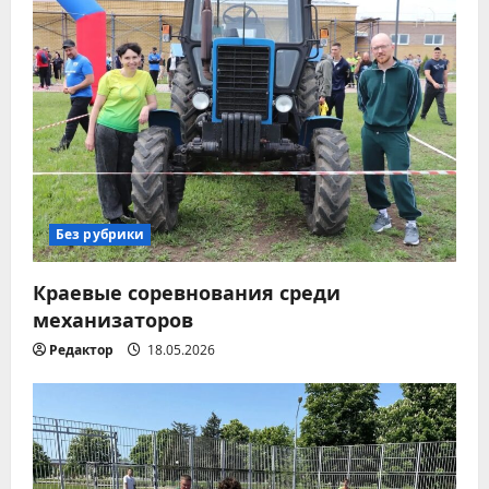
и
я
п
о
з
а
Без рубрики
п
Краевые соревнования среди
механизаторов
и
Редактор
18.05.2026
с
я
м