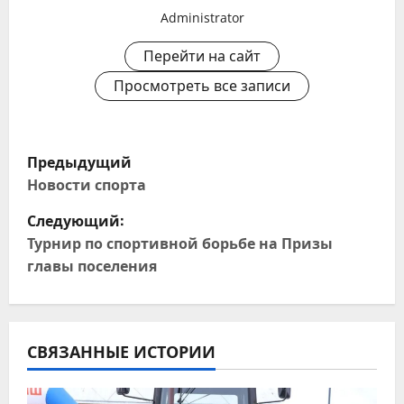
Administrator
Перейти на сайт
Просмотреть все записи
Н
Предыдущий
а
Новости спорта
Следующий:
в
Турнир по спортивной борьбе на Призы
и
главы поселения
г
а
СВЯЗАННЫЕ ИСТОРИИ
ц