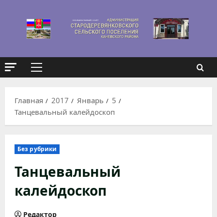
Перейти
к
содержимому
Основное
меню
Главная
2017
Январь
5
Танцевальный калейдоскоп
Без рубрики
Танцевальный
калейдоскоп
Редактор