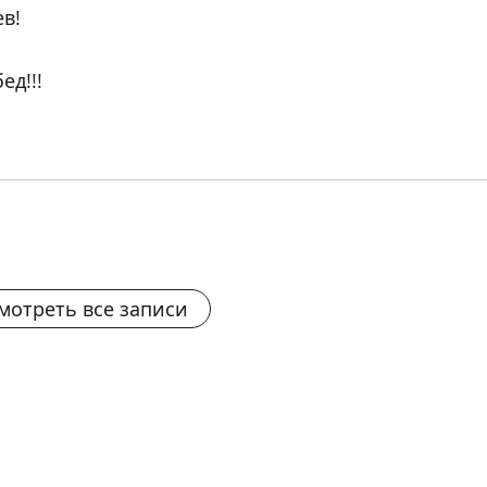
в!
д!!!
мотреть все записи