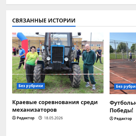
в
и
СВЯЗАННЫЕ ИСТОРИИ
г
а
ц
и
я
Без рубрики
Без рубр
п
Краевые соревнования среди
Футбольн
о
механизаторов
Победы!
Редактор
18.05.2026
Редактор
з