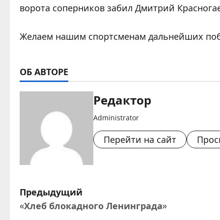
ворота соперников забил Дмитрий Красногае
Желаем нашим спортсменам дальнейших побе
ОБ АВТОРЕ
Редактор
Administrator
Перейти на сайт
Прос
Н
Предыдущий
«Хлеб блокадного Ленинграда»
а