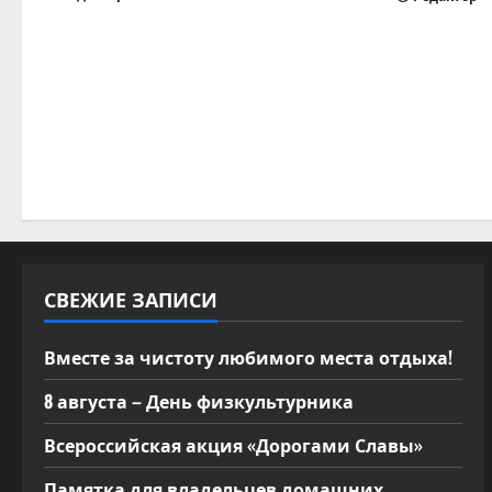
з
а
п
и
с
я
м
СВЕЖИЕ ЗАПИСИ
Вместе за чистоту любимого места отдыха!
8 августа – День физкультурника
Всероссийская акция «Дорогами Славы»
Памятка для владельцев домашних