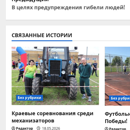
Н
В целях предупреждения гибели людей!
а
в
и
СВЯЗАННЫЕ ИСТОРИИ
г
а
ц
и
я
Без рубрики
Без рубр
п
Краевые соревнования среди
Футбольн
о
механизаторов
Победы!
Редактор
18.05.2026
Редактор