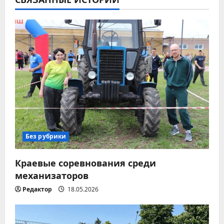
а
ц
и
я
п
о
з
Без рубрики
а
Краевые соревнования среди
п
механизаторов
Редактор
18.05.2026
и
с