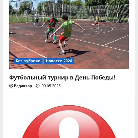
я
м
Без рубрики
Новости 2026
Футбольный турнир в День Победы!
Редактор
09.05.2026