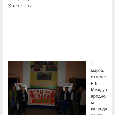
02.03.2017
1
марта,
отмече
н в
Междун
ародно
м
календа