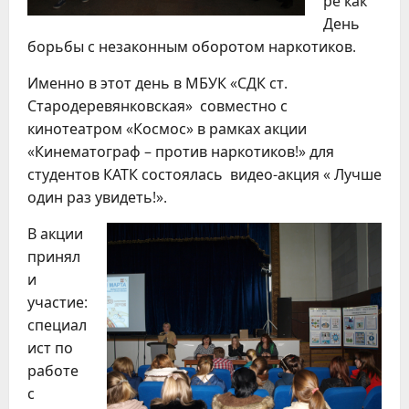
ре как
День
борьбы с незаконным оборотом наркотиков.
Именно в этот день в МБУК «СДК ст.
Стародеревянковская» совместно с
кинотеатром «Космос» в рамках акции
«Кинематограф – против наркотиков!» для
студентов КАТК состоялась видео-акция « Лучше
один раз увидеть!».
В акции
принял
и
участие:
специал
ист по
работе
с