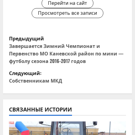
Перейти на сайт
Просмотреть все записи
Н
Предыдущий
а
Завершается Зимний Чемпионат и
Первенство МО Каневской район по мини —
в
футболу сезона 2016-2017 годов
и
Следующий:
Собственникам МКД
г
а
ц
СВЯЗАННЫЕ ИСТОРИИ
и