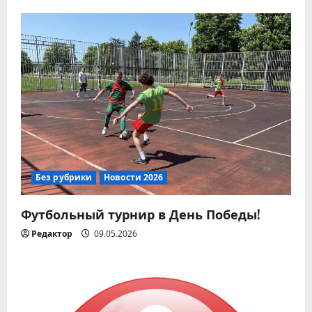
и
с
я
м
Без рубрики
Новости 2026
Футбольный турнир в День Победы!
Редактор
09.05.2026