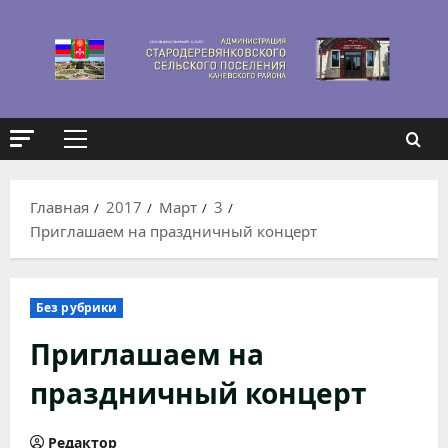
Перейти
к
содержимому
Основное
меню
Главная
2017
Март
3
Приглашаем на праздничный концерт
Без рубрики
Приглашаем на
праздничный концерт
Редактор