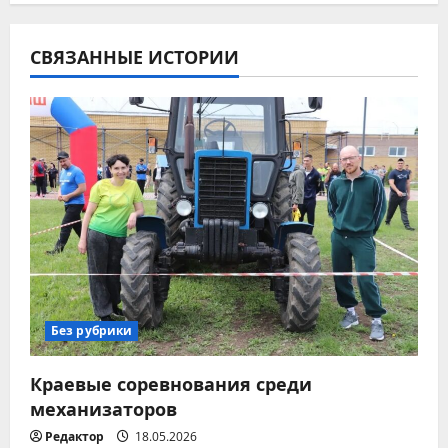
г
СВЯЗАННЫЕ ИСТОРИИ
а
ц
и
я
п
о
з
Без рубрики
а
Краевые соревнования среди
п
механизаторов
Редактор
18.05.2026