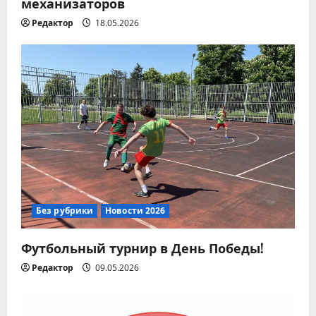
механизаторов
с
Редактор
18.05.2026
я
м
Без рубрики
Новости 2026
Футбольный турнир в День Победы!
Редактор
09.05.2026