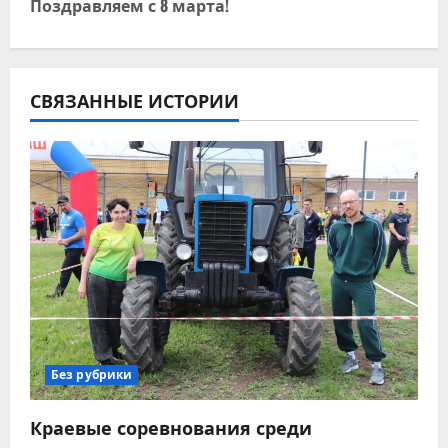
Поздравляем с 8 марта!
г
а
ц
СВЯЗАННЫЕ ИСТОРИИ
и
я
п
о
з
а
Без рубрики
п
Краевые соревнования среди
и