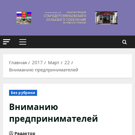
Перейти
к
содержимому
Основное
меню
Главная
2017
Март
22
Вниманию предпринимателей
Без рубрики
Вниманию
предпринимателей
Редактор