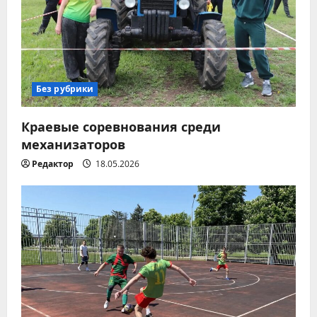
п
о
з
Без рубрики
а
Краевые соревнования среди
п
механизаторов
Редактор
18.05.2026
и
с
я
м