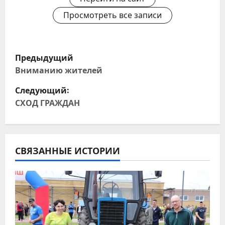
Просмотреть все записи
Н
Предыдущий
а
Вниманию жителей
Следующий:
в
СХОД ГРАЖДАН
и
г
СВЯЗАННЫЕ ИСТОРИИ
а
ц
и
я