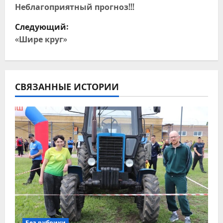
а
Неблагоприятный прогноз!!!
Следующий:
в
«Шире круг»
и
г
СВЯЗАННЫЕ ИСТОРИИ
а
ц
и
я
п
о
з
Без рубрики