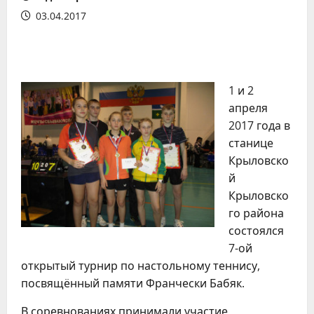
03.04.2017
1 и 2
апреля
2017 года в
станице
Крыловско
й
Крыловско
го района
состоялся
7-ой
открытый турнир по настольному теннису,
посвящённый памяти Франчески Бабяк.
В соревнованиях принимали участие