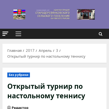
Перейти
к
содержимому
Основное
меню
Главная
2017
Апрель
3
Открытый турнир по настольному теннису
Без рубрики
Открытый турнир по
настольному теннису
Редактор