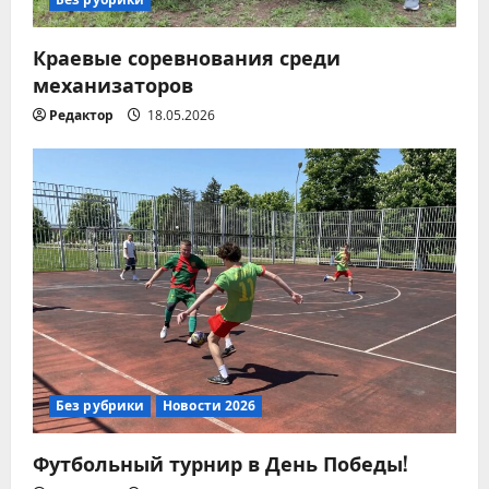
а
Краевые соревнования среди
п
механизаторов
Редактор
18.05.2026
и
с
я
м
Без рубрики
Новости 2026
Футбольный турнир в День Победы!