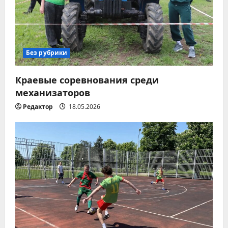
п
о
з
Без рубрики
а
Краевые соревнования среди
п
механизаторов
Редактор
18.05.2026
и
с
я
м