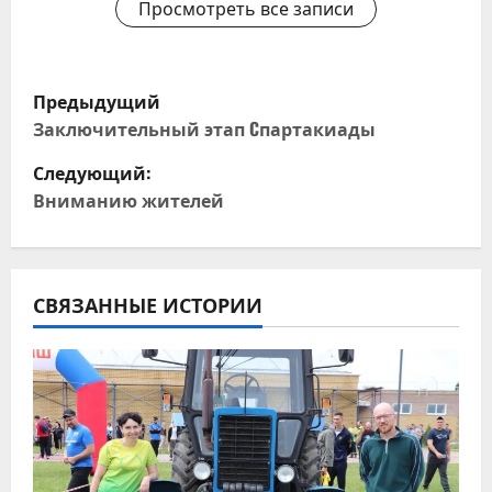
Просмотреть все записи
Н
Предыдущий
а
Заключительный этап Cпартакиады
Следующий:
в
Вниманию жителей
и
г
СВЯЗАННЫЕ ИСТОРИИ
а
ц
и
я