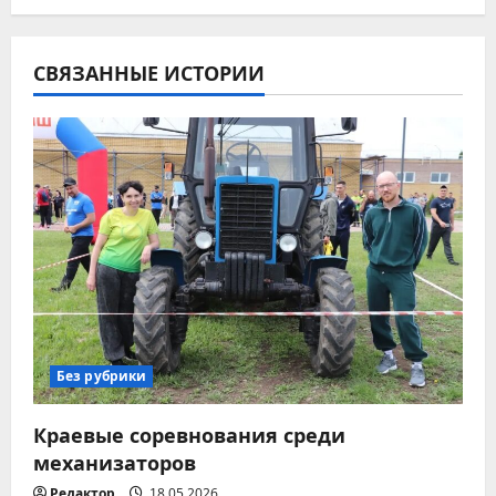
г
СВЯЗАННЫЕ ИСТОРИИ
а
ц
и
я
п
о
з
Без рубрики
а
Краевые соревнования среди
п
механизаторов
Редактор
18.05.2026