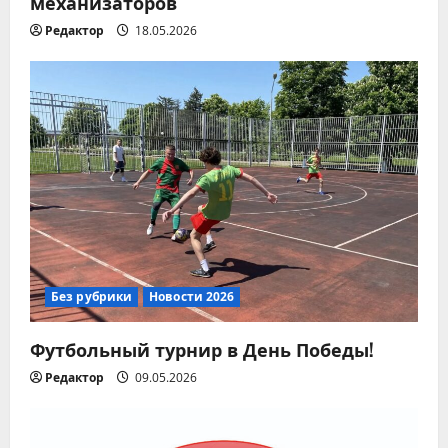
п
механизаторов
Редактор
18.05.2026
и
с
я
м
Без рубрики
Новости 2026
Футбольный турнир в День Победы!
Редактор
09.05.2026