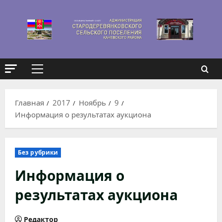
Перейти
к
содержимому
Основное
меню
Главная
2017
Ноябрь
9
Информация о результатах аукциона
Без рубрики
Информация о
результатах аукциона
Редактор