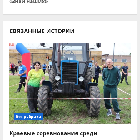
«Знай наших!»
и
г
СВЯЗАННЫЕ ИСТОРИИ
а
ц
и
я
п
о
з
Без рубрики
а
Краевые соревнования среди