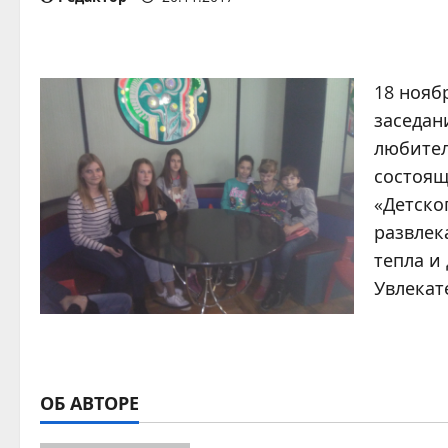
18 нояб
заседан
любител
состоящ
«Детско
развлек
тепла и
Увлекат
ОБ АВТОРЕ