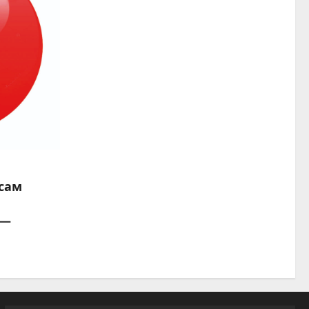
сам
 —