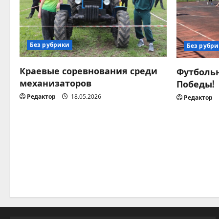
ц
и
я
Без рубрики
Без рубр
п
Краевые соревнования среди
Футбольн
о
механизаторов
Победы!
Редактор
18.05.2026
Редактор
з
а
п
и
с
я