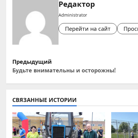
Редактор
Administrator
Перейти на сайт
Прос
Н
Предыдущий
Будьте внимательны и осторожны!
а
в
и
СВЯЗАННЫЕ ИСТОРИИ
г
а