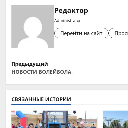
Редактор
Administrator
Перейти на сайт
Прос
Н
Предыдущий
НОВОСТИ ВОЛЕЙБОЛА
а
в
и
СВЯЗАННЫЕ ИСТОРИИ
г
а