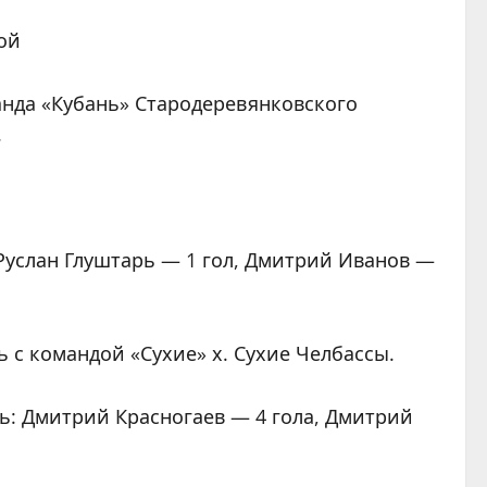
кой
анда «Кубань» Стародеревянковского
.
 Руслан Глуштарь — 1 гол, Дмитрий Иванов —
 с командой «Сухие» х. Сухие Челбассы.
сь: Дмитрий Красногаев — 4 гола, Дмитрий