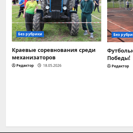
ц
и
я
Без рубрики
Без рубр
п
Краевые соревнования среди
Футбольн
о
механизаторов
Победы!
Редактор
18.05.2026
Редактор
з
а
п
и
с