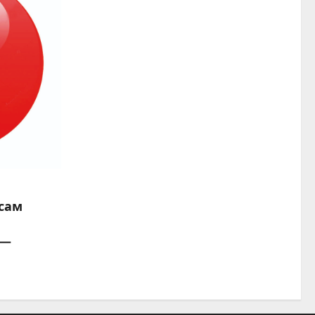
сам
 —