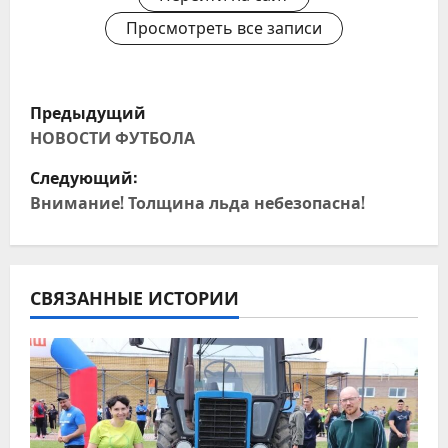
Просмотреть все записи
Н
Предыдущий
а
НОВОСТИ ФУТБОЛА
Следующий:
в
Внимание! Толщина льда небезопасна!
и
г
СВЯЗАННЫЕ ИСТОРИИ
а
ц
и
я