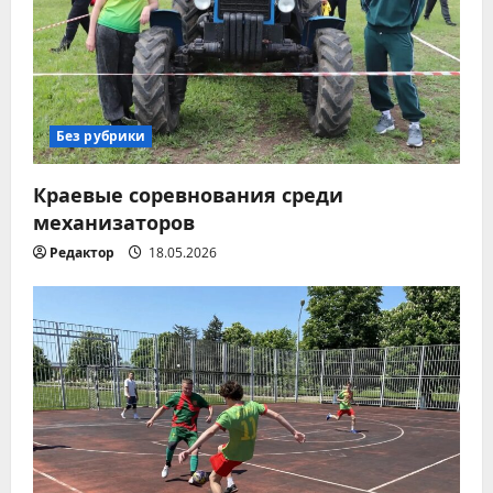
п
о
з
Без рубрики
а
Краевые соревнования среди
п
механизаторов
Редактор
18.05.2026
и
с
я
м