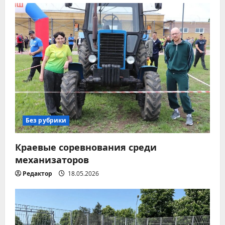
ц
и
я
п
о
з
Без рубрики
а
Краевые соревнования среди
п
механизаторов
Редактор
18.05.2026
и
с
я