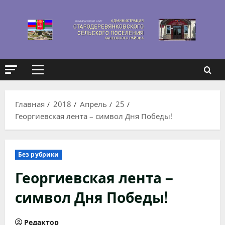
Перейти
к
содержимому
Основное
меню
Главная
2018
Апрель
25
Георгиевская лента – символ Дня Победы!
Без рубрики
Георгиевская лента –
символ Дня Победы!
Редактор