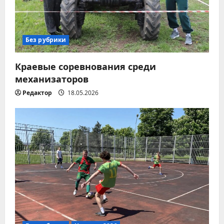
з
а
Без рубрики
п
Краевые соревнования среди
и
механизаторов
с
Редактор
18.05.2026
я
м