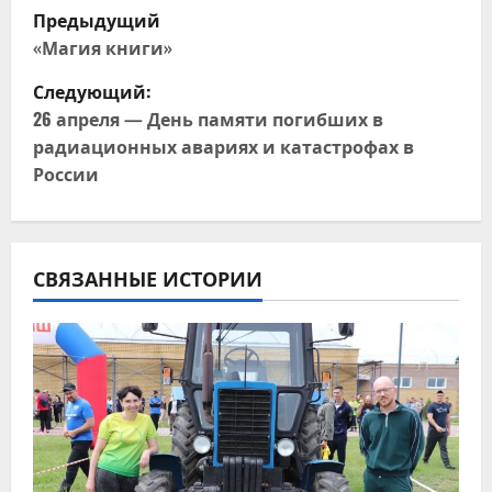
Н
Предыдущий
а
«Магия книги»
Следующий:
в
26 апреля — День памяти погибших в
и
радиационных авариях и катастрофах в
России
г
а
ц
СВЯЗАННЫЕ ИСТОРИИ
и
я
п
о