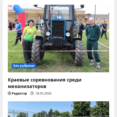
ц
и
я
п
о
з
а
Без рубрики
п
Краевые соревнования среди
механизаторов
и
Редактор
18.05.2026
с
я