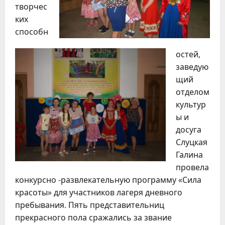
творчес
ких
способн
остей,
заведую
щий
отделом
культур
ы и
досуга
Слуцкая
Галина
провела
конкурсно -развлекательную программу «Сила
красоты» для участников лагеря дневного
пребывания. Пять представительниц
прекрасного пола сражались за звание