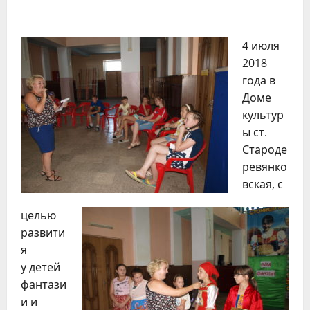
4 июля
2018
года в
Доме
культур
ы ст.
Староде
ревянко
вская, с
целью
развити
я
у детей
фантази
и и