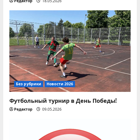
Редактор
18.05.2026
и
с
я
м
Без рубрики
Новости 2026
Футбольный турнир в День Победы!
Редактор
09.05.2026