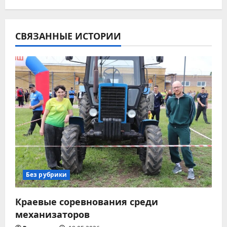
и
г
СВЯЗАННЫЕ ИСТОРИИ
а
ц
и
я
п
о
з
Без рубрики
а
Краевые соревнования среди
п
механизаторов