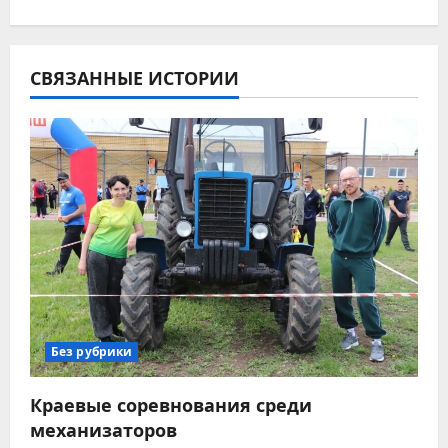
г
а
СВЯЗАННЫЕ ИСТОРИИ
ц
и
я
п
о
з
а
Без рубрики
п
Краевые соревнования среди
механизаторов
и