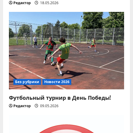
Редактор
18.05.2026
с
я
м
Без рубрики
Новости 2026
Футбольный турнир в День Победы!
Редактор
09.05.2026