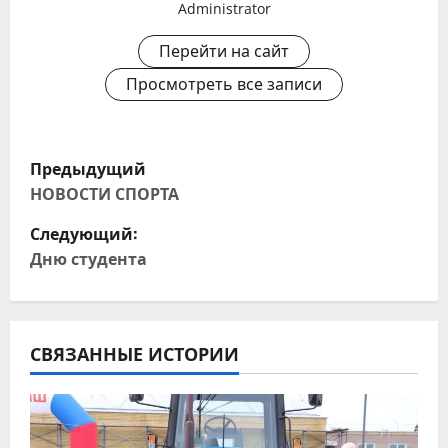
Administrator
Перейти на сайт
Просмотреть все записи
Н
Предыдущий
а
НОВОСТИ СПОРТА
Следующий:
в
Дню студента
и
г
СВЯЗАННЫЕ ИСТОРИИ
а
ц