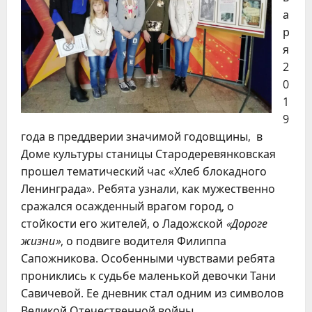
а
р
я
2
0
1
9
года в преддверии значимой годовщины, в
Доме культуры станицы Стародеревянковская
прошел тематический час «Хлеб блокадного
Ленинграда». Ребята узнали, как мужественно
сражался осажденный врагом город, о
стойкости его жителей, о Ладожской
«Дороге
жизни»
, о подвиге водителя Филиппа
Сапожникова. Особенными чувствами ребята
прониклись к судьбе маленькой девочки Тани
Савичевой. Ее дневник стал одним из символов
Великой Отечественной войны.