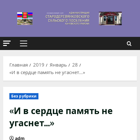
Перейти
к
содержимому
Основное
меню
Главная
2019
Январь
28
«И в сердце память не угаснет…»
Без рубрики
«И в сердце память не
угаснет…»
adm