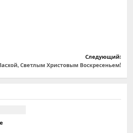
Следующий:
Пасхой, Светлым Христовым Воскресеньем!
е