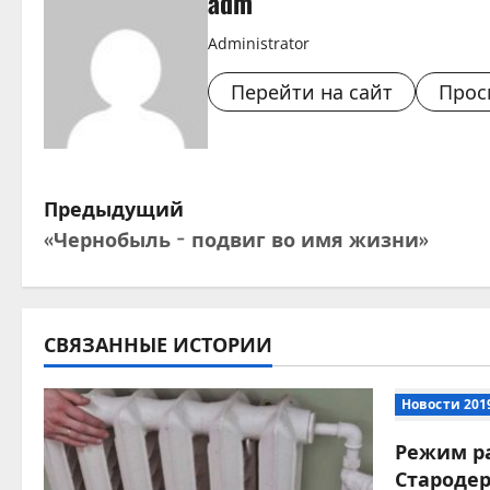
adm
Administrator
Перейти на сайт
Прос
Н
Предыдущий
«Чернобыль − подвиг во имя жизни»
а
в
и
СВЯЗАННЫЕ ИСТОРИИ
г
Новости 201
а
Режим р
Староде
ц