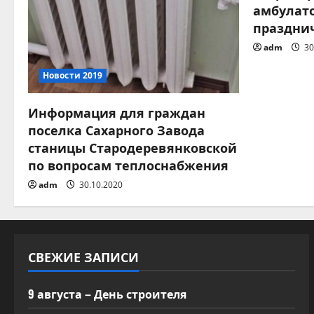
амбулат
и
праздни
adm
30
я
Новости 2019
п
о
Информация для граждан
поселка Сахарного Завода
з
станицы Стародеревянковской
по вопросам теплоснабжения
а
adm
30.10.2020
п
и
СВЕЖИЕ ЗАПИСИ
с
я
9 августа – День строителя