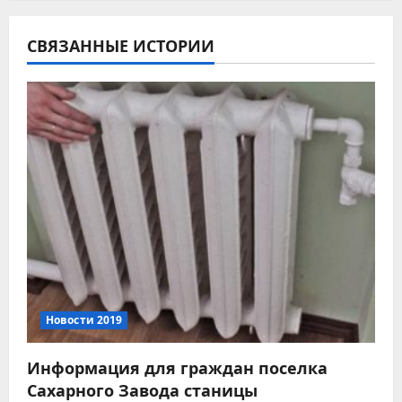
г
СВЯЗАННЫЕ ИСТОРИИ
а
ц
и
я
п
о
з
а
Новости 2019
п
Информация для граждан поселка
Сахарного Завода станицы
и