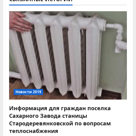
а
ц
и
я
п
о
з
а
Новости 2019
п
Информация для граждан поселка
Сахарного Завода станицы
и
Стародеревянковской по вопросам
с
теплоснабжения