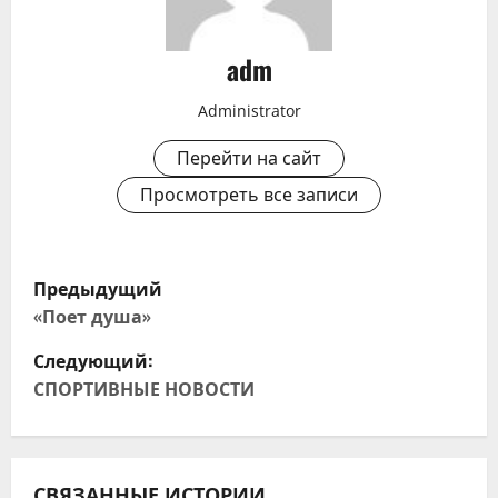
adm
Administrator
Перейти на сайт
Просмотреть все записи
Н
Предыдущий
а
«Поет душа»
Следующий:
в
СПОРТИВНЫЕ НОВОСТИ
и
г
СВЯЗАННЫЕ ИСТОРИИ