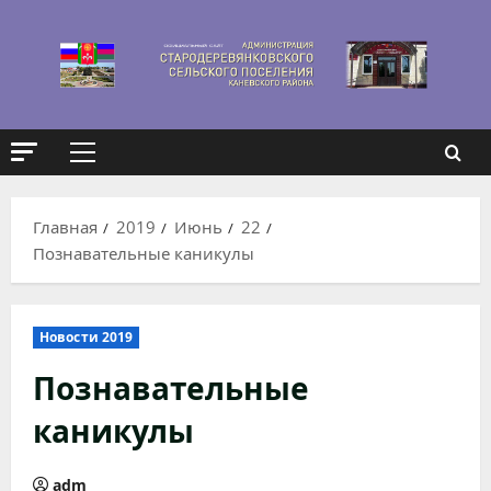
Перейти
к
содержимому
Основное
меню
Главная
2019
Июнь
22
Познавательные каникулы
Новости 2019
Познавательные
каникулы
adm