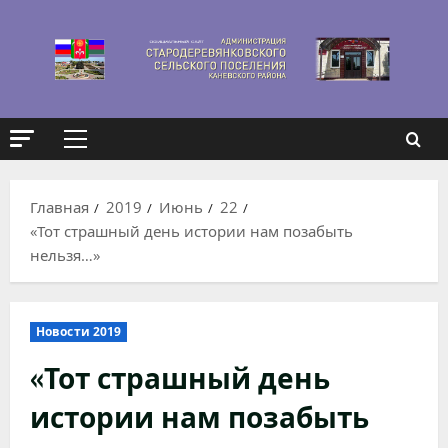
Перейти
к
содержимому
Основное
меню
Главная
2019
Июнь
22
«Тот страшный день истории нам позабыть
нельзя…»
Новости 2019
«Тот страшный день
истории нам позабыть