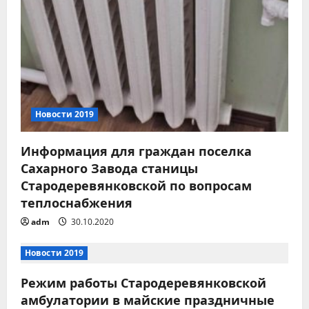
п
о
з
а
Новости 2019
п
Информация для граждан поселка
и
Сахарного Завода станицы
с
Стародеревянковской по вопросам
теплоснабжения
я
adm
30.10.2020
м
Новости 2019
Режим работы Стародеревянковской
амбулатории в майские праздничные