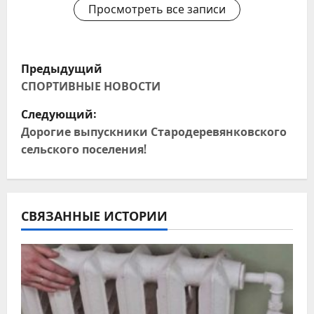
Просмотреть все записи
Н
Предыдущий
а
СПОРТИВНЫЕ НОВОСТИ
Следующий:
в
Дорогие выпускники Стародеревянковского
и
сельского поселения!
г
а
СВЯЗАННЫЕ ИСТОРИИ
ц
и
я