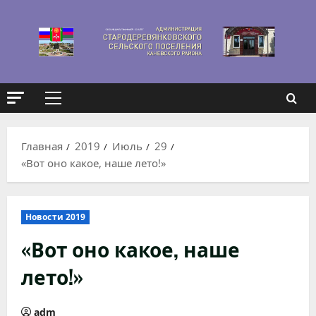
Перейти
к
содержимому
Основное
меню
Главная
2019
Июль
29
«Вот оно какое, наше лето!»
Новости 2019
«Вот оно какое, наше
лето!»
adm