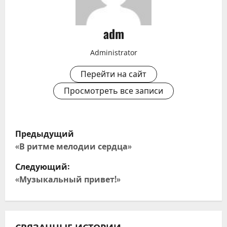
adm
Administrator
Перейти на сайт
Просмотреть все записи
Н
Предыдущий
а
«В ритме мелодии сердца»
Следующий:
в
«Музыкальный привет!»
и
г