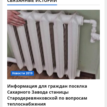
СВЯЗАННЫЕ ИСТОРИИ
а
ц
и
я
п
о
з
а
Новости 2019
п
Информация для граждан поселка
Сахарного Завода станицы
и
Стародеревянковской по вопросам
с
теплоснабжения