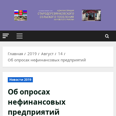
Перейти
к
содержимому
Основное
меню
Главная
2019
Август
14
Об опросах нефинансовых предприятий
Новости 2019
Об опросах
нефинансовых
предприятий