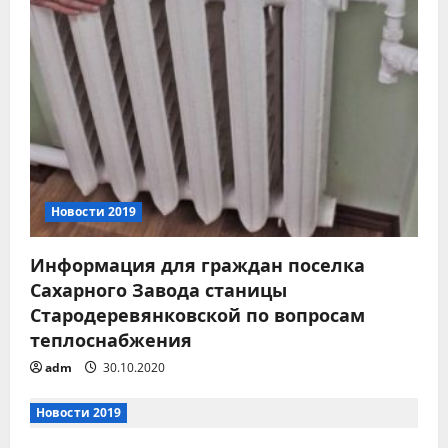
и
я
п
о
з
а
Новости 2019
п
Информация для граждан поселка
Сахарного Завода станицы
и
Стародеревянковской по вопросам
с
теплоснабжения
adm
30.10.2020
я
м
Новости 2019