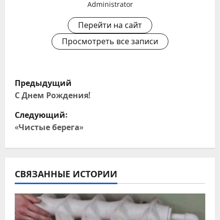
Administrator
Перейти на сайт
Просмотреть все записи
Н
Предыдущий
а
С Днем Рождения!
Следующий:
в
«Чистые берега»
и
г
СВЯЗАННЫЕ ИСТОРИИ
а
ц