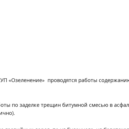
МУП «Озеленение»
проводятся работы содержанию
оты по заделке трещин битумной смесью в асфа
ично).