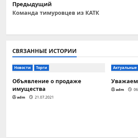
Н
Предыдущий
Команда тимуровцев из КАТК
а
в
и
СВЯЗАННЫЕ ИСТОРИИ
г
а
Новости
Торги
Актуальные
ц
Объявление о продаже
Уважаем
имущества
adm
06
и
adm
21.07.2021
я
п
о