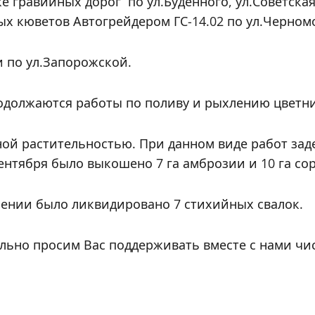
ке гравийных дорог
по ул.Буденного, ул.Советск
 кюветов Автогрейдером ГС-14.02 по ул.Черномор
 по ул.Запорожской.
одолжаются работы по поливу и рыхлению цветни
ной растительностью. При данном виде работ зад
ентября было выкошено 7 га амброзии и 10 га со
лении было ликвидировано 7 стихийных свалок.
льно просим Вас поддерживать вместе с нами чи