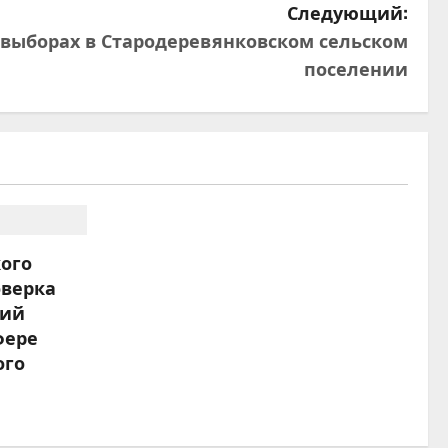
Следующий:
 выборах в Стародеревянковском сельском
поселении
ого
оверка
ний
фере
ого