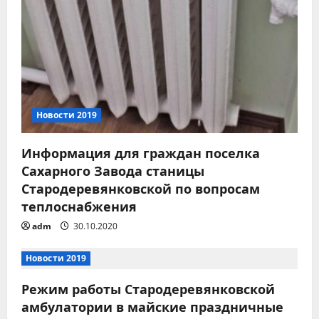
п
о
з
а
Новости 2019
п
Информация для граждан поселка
Сахарного Завода станицы
и
Стародеревянковской по вопросам
с
теплоснабжения
adm
30.10.2020
я
м
Новости 2019
Режим работы Стародеревянковской
амбулатории в майские праздничные