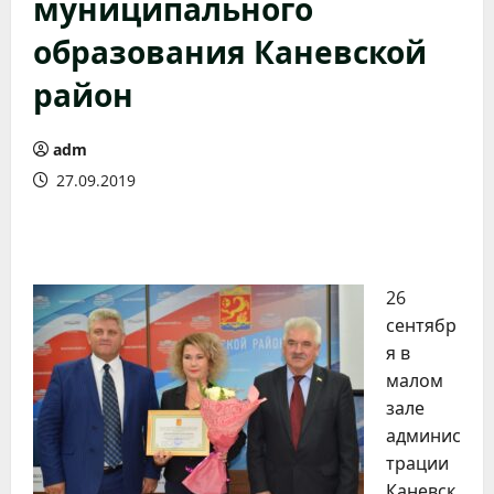
муниципального
образования Каневской
район
adm
27.09.2019
26
сентябр
я в
малом
зале
админис
трации
Каневск