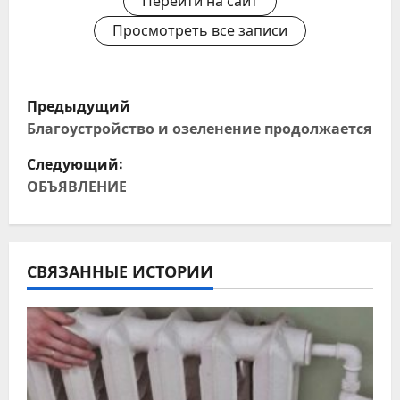
Перейти на сайт
Просмотреть все записи
Н
Предыдущий
а
Благоустройство и озеленение продолжается
Следующий:
в
ОБЪЯВЛЕНИЕ
и
г
СВЯЗАННЫЕ ИСТОРИИ
а
ц
и
я