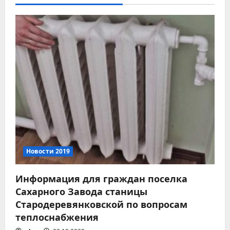
а
ц
и
я
п
о
з
а
Новости 2019
п
Информация для граждан поселка
Сахарного Завода станицы
и
Стародеревянковской по вопросам
с
теплоснабжения