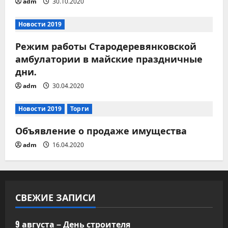
adm
30.10.2020
я
м
Новости 2019
Режим работы Стародеревянковской
амбулатории в майские праздничные
дни.
adm
30.04.2020
Новости 2019
Торги
Объявление о продаже имущества
adm
16.04.2020
СВЕЖИЕ ЗАПИСИ
9 августа – День строителя