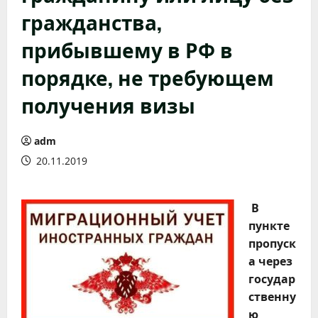
гражданства,
прибывшему в РФ в
порядке, не требующем
получения визы
adm
20.11.2019
В
пункте
пропуск
а через
государ
ственну
ю