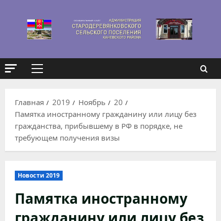
Перейти
к
содержимому
Основное
меню
Главная
2019
Ноябрь
20
Памятка иностранному гражданину или лицу без
гражданства, прибывшему в РФ в порядке, не
требующем получения визы
Новости 2019
Памятка иностранному
гражданину или лицу без