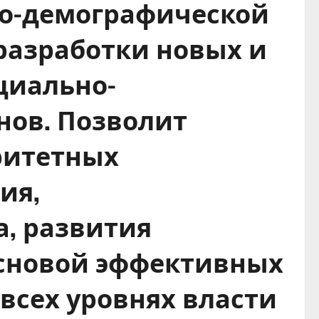
ьно-демографической
разработки новых и
циально-
нов. Позволит
ритетных
ия,
, развития
основой эффективных
всех уровнях власти