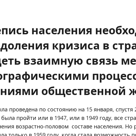
пись населения необх
доления кризиса в стр
еть взаимную связь м
ографическими процес
ниями общественной ж
ла проведена по состоянию на 15 января, спустя 2
была пройти или в 1947, или в 1949 году, все ст
нения возрастно-половом составе населения. Но 
а только в 1959 году, когда стала возможность п