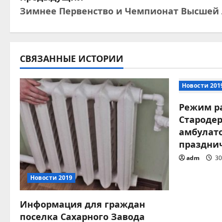
Зимнее Первенство и Чемпионат Высшей 
а
в
и
СВЯЗАННЫЕ ИСТОРИИ
г
Новости 201
а
Режим р
Староде
ц
амбулат
и
праздни
adm
30
я
Новости 2019
п
о
Информация для граждан
поселка Сахарного Завода