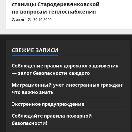
з
станицы Стародеревянковской
по вопросам теплоснабжения
а
adm
30.10.2020
п
и
СВЕЖИЕ ЗАПИСИ
с
я
Соблюдение правил дорожного движения
— залог безопасности каждого
м
Миграционный учет иностранных граждан:
что важно знать
Экстренное предупреждение
Соблюдайте правила пожарной
безопасности!