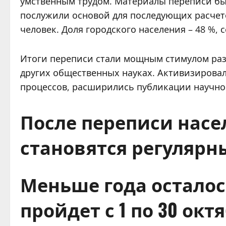
умственным трудом. Материалы переписи бы
послужили основой для последующих расчето
человек. Доля городского населения – 48 %, с
Итоги переписи стали мощным стимулом разв
других общественных науках. Активизирова
процессов, расширились публикации научно
После переписи насе
становятся регулярны
Меньше года осталось
пройдет с 1 по 30 ок