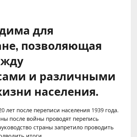
одима для
ане, позволяющая
ежду
сами и различными
изни населения.
0 лет после переписи населения 1939 года.
раны после войны проводят перепись
руководство страны запретило проводить
одводить итоги.