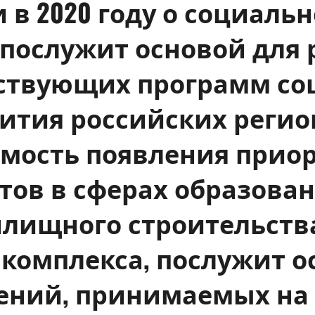
 в 2020 году о социал
 послужит основой для 
ствующих программ со
ития российских регио
имость появления прио
ов в сферах образован
лищного строительства
комплекса, послужит 
ний, принимаемых на 