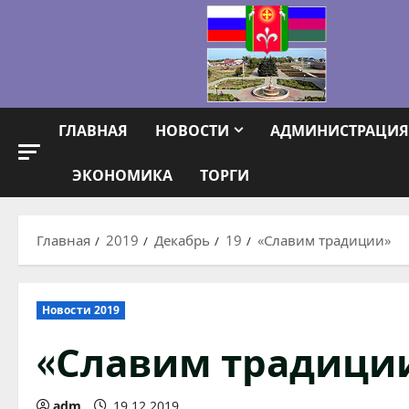
Перейти
к
содержимому
ГЛАВНАЯ
НОВОСТИ
АДМИНИСТРАЦИЯ
ЭКОНОМИКА
ТОРГИ
Главная
2019
Декабрь
19
«Славим традиции»
Новости 2019
«Славим традици
adm
19.12.2019