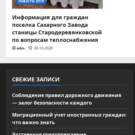
Новости 2019
п
о
Информация для граждан
поселка Сахарного Завода
з
станицы Стародеревянковской
по вопросам теплоснабжения
а
adm
30.10.2020
п
и
СВЕЖИЕ ЗАПИСИ
с
я
Соблюдение правил дорожного движения
— залог безопасности каждого
м
Миграционный учет иностранных граждан:
что важно знать
Экстренное предупреждение