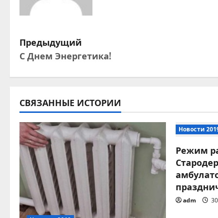
Н
Предыдущий
С Днем Энергетика!
а
в
и
СВЯЗАННЫЕ ИСТОРИИ
г
Новости 201
а
Режим р
Староде
ц
амбулат
и
праздни
adm
30
я