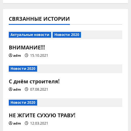
г
СВЯЗАННЫЕ ИСТОРИИ
а
ц
Актуальные новости
Новости 2020
и
ВНИМАНИЕ!!!
adm
15.10.2021
я
п
Новости 2020
С днём строителя!
о
adm
07.08.2021
з
Новости 2020
а
НЕ ЖГИТЕ СУХУЮ ТРАВУ!
п
adm
12.03.2021