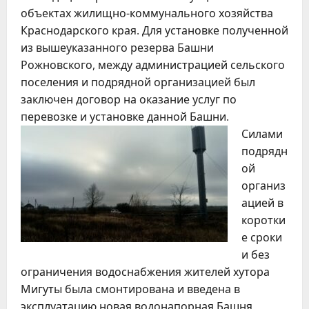
объектах жилищно-коммунального хозяйства
Краснодарского края. Для установке полученной
из вышеуказанного резерва Башни
Рожновского, между администрацией сельского
поселения и подрядной организацией был
заключен договор на оказание услуг по
перевозке и установке данной Башни.
Силами
подрядн
ой
организ
ацией в
коротки
е сроки
и без
ограничения водоснабжения жителей хутора
Мигуты была смонтирована и введена в
эксплуатацию новая водонапорная Башня