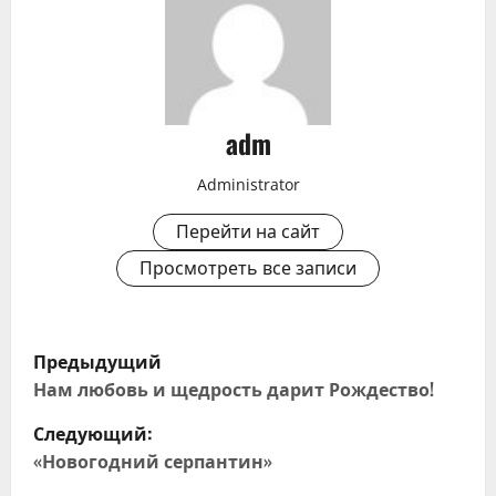
adm
Administrator
Перейти на сайт
Просмотреть все записи
Н
Предыдущий
а
Нам любовь и щедрость дарит Рождество!
Следующий:
в
«Новогодний серпантин»
и