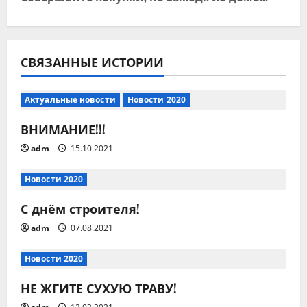
г
а
ц
СВЯЗАННЫЕ ИСТОРИИ
и
Актуальные новости
Новости 2020
я
ВНИМАНИЕ!!!
п
adm
15.10.2021
о
Новости 2020
з
С днём строителя!
adm
07.08.2021
а
Новости 2020
п
НЕ ЖГИТЕ СУХУЮ ТРАВУ!
и