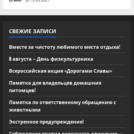
adm
12.03.2021
с
я
СВЕЖИЕ ЗАПИСИ
м
Вместе за чистоту любимого места отдыха!
8 августа – День физкультурника
Всероссийская акция «Дорогами Славы»
Памятка для владельцев домашних
питомцев!
Памятка по ответственному обращению с
животными
Экстренное предупреждение!
Соблюдение правил дорожного движения —