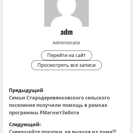
adm
Administrator
Перейти на сайт
Просмотреть все записи
Н
Предыдущий
а
Семьи Стародеревянковского сельского
поселения получили помощь в рамках
в
программы #МагнитЗабота
и
Следующий:
Совершайте покупки, не выходя из дома!!!