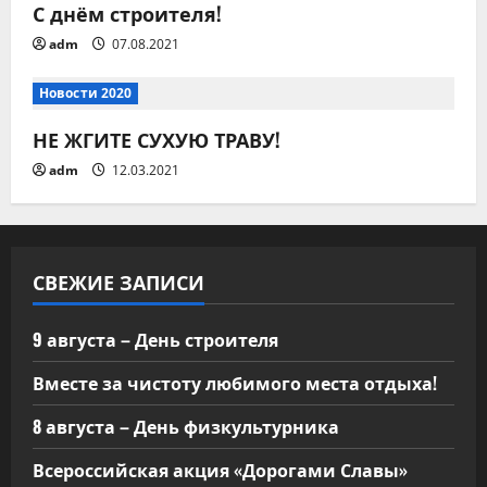
о
С днём строителя!
з
adm
07.08.2021
а
Новости 2020
п
НЕ ЖГИТЕ СУХУЮ ТРАВУ!
и
adm
12.03.2021
с
я
СВЕЖИЕ ЗАПИСИ
м
9 августа – День строителя
Вместе за чистоту любимого места отдыха!
8 августа – День физкультурника
Всероссийская акция «Дорогами Славы»