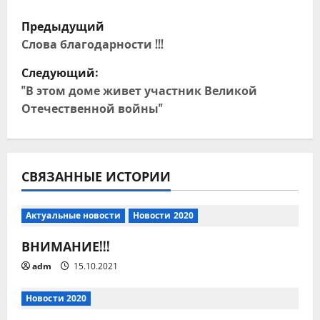
Н
Предыдущий
а
Слова благодарности !!!
Следующий:
в
"В этом доме живет участник Великой
и
Отечественной войны"
г
а
СВЯЗАННЫЕ ИСТОРИИ
ц
Актуальные новости
Новости 2020
и
ВНИМАНИЕ!!!
я
adm
15.10.2021
п
Новости 2020