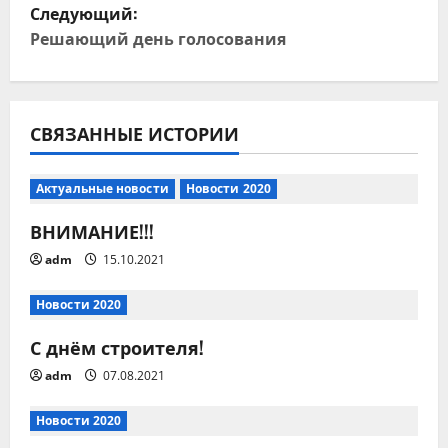
и
Следующий:
Решающий день голосования
г
а
ц
СВЯЗАННЫЕ ИСТОРИИ
и
Актуальные новости
Новости 2020
я
ВНИМАНИЕ!!!
п
adm
15.10.2021
о
Новости 2020
з
С днём строителя!
adm
07.08.2021
а
Новости 2020
п