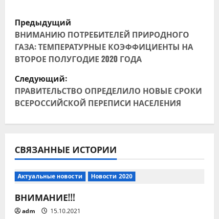
Н
Предыдущий
а
ВНИМАНИЮ ПОТРЕБИТЕЛЕЙ ПРИРОДНОГО
ГАЗА: ТЕМПЕРАТУРНЫЕ КОЭФФИЦИЕНТЫ НА
в
ВТОРОЕ ПОЛУГОДИЕ 2020 ГОДА
и
Следующий:
ПРАВИТЕЛЬСТВО ОПРЕДЕЛИЛО НОВЫЕ СРОКИ
г
ВСЕРОССИЙСКОЙ ПЕРЕПИСИ НАСЕЛЕНИЯ
а
ц
СВЯЗАННЫЕ ИСТОРИИ
и
я
Актуальные новости
Новости 2020
ВНИМАНИЕ!!!
п
adm
15.10.2021