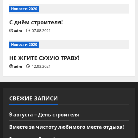
о
Новости 2020
з
С днём строителя!
а
adm
07.08.2021
п
Новости 2020
и
НЕ ЖГИТЕ СУХУЮ ТРАВУ!
с
adm
12.03.2021
я
м
СВЕЖИЕ ЗАПИСИ
9 августа – День строителя
Вместе за чистоту любимого места отдыха!