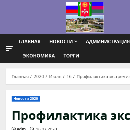
Перейти
к
содержимому
ГЛАВНАЯ
НОВОСТИ
АДМИНИСТРАЦИЯ
ЭКОНОМИКА
ТОРГИ
Главная
2020
Июль
16
Профилактика экстреми
Новости 2020
Профилактика эк
adm
16.07.2020