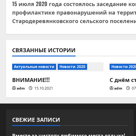
15 июля 2020 года состоялось заседание к
а
профилактике правонарушений на терри
в
Стародеревянковского сельского поселен
и
г
СВЯЗАННЫЕ ИСТОРИИ
а
Актуальные новости
Новости 2020
Новости 202
ц
ВНИМАНИЕ!!!
С днём с
и
adm
15.10.2021
adm
07
я
п
СВЕЖИЕ ЗАПИСИ
о
Вместе за чистоту любимого места отдыха!