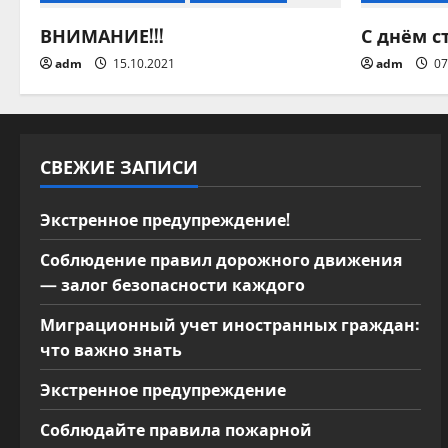
а
ВНИМАНИЕ!!!
С днём с
ц
adm
15.10.2021
adm
07
и
я
СВЕЖИЕ ЗАПИСИ
п
Экстренное предупреждение!
о
Соблюдение правил дорожного движения
з
— залог безопасности каждого
а
Миграционный учет иностранных граждан:
что важно знать
п
Экстренное предупреждение
и
Соблюдайте правила пожарной