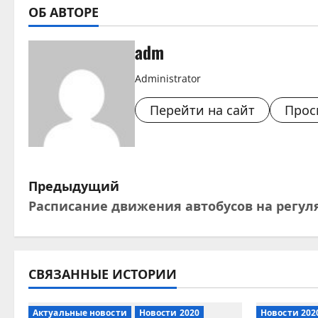
ОБ АВТОРЕ
adm
Administrator
Перейти на сайт
Прос
Н
Предыдущий
Расписание движения автобусов на регул
а
в
и
СВЯЗАННЫЕ ИСТОРИИ
г
Актуальные новости
Новости 2020
Новости 202