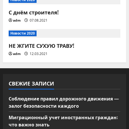
о
з
С днём строителя!
adm
07.08.2021
а
Новости 2020
п
НЕ ЖГИТЕ СУХУЮ ТРАВУ!
и
adm
12.03.2021
с
я
СВЕЖИЕ ЗАПИСИ
м
Соблюдение правил дорожного движения —
залог безопасности каждого
Миграционный учет иностранных граждан:
что важно знать