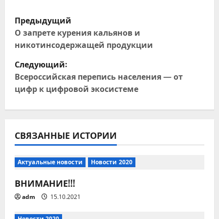
Н
Предыдущий
а
О запрете курения кальянов и
никотинсодержащей продукции
в
Следующий:
и
Всероссийская перепись населения — от
цифр к цифровой экосистеме
г
а
ц
СВЯЗАННЫЕ ИСТОРИИ
и
Актуальные новости
Новости 2020
я
ВНИМАНИЕ!!!
п
adm
15.10.2021
Новости 2020