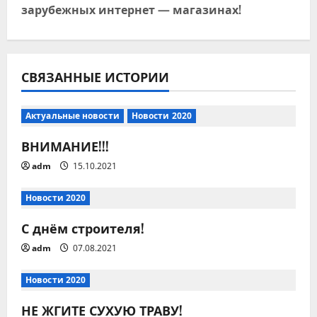
зарубежных интернет — магазинах!
а
ц
и
СВЯЗАННЫЕ ИСТОРИИ
я
Актуальные новости
Новости 2020
п
ВНИМАНИЕ!!!
о
adm
15.10.2021
з
Новости 2020
а
С днём строителя!
п
adm
07.08.2021
и
Новости 2020
с
НЕ ЖГИТЕ СУХУЮ ТРАВУ!