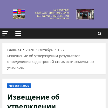
Перейти
к
содержимому
Основное
меню
Главная
2020
Октябрь
15
Извещение об утверждении результатов
определения кадастровой стоимости земельных
участков.
Новости 2020
Извещение об
утверждении