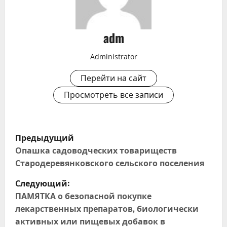
adm
Administrator
Перейти на сайт
Просмотреть все записи
Н
Предыдущий
а
Опашка садоводческих товариществ
Стародеревянковского сельского поселения
в
Следующий:
и
ПАМЯТКА о безопасной покупке
лекарственных препаратов, биологически
г
активных или пищевых добавок в