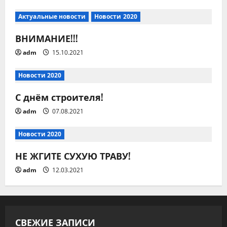
и
я
Актуальные новости
Новости 2020
ВНИМАНИЕ!!!
п
adm
15.10.2021
о
Новости 2020
з
С днём строителя!
а
adm
07.08.2021
п
Новости 2020
и
НЕ ЖГИТЕ СУХУЮ ТРАВУ!
с
adm
12.03.2021
я
м
СВЕЖИЕ ЗАПИСИ