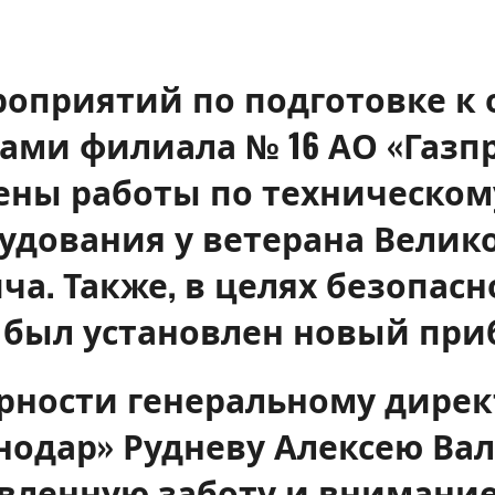
роприятий по подготовке к 
стами филиала № 16 АО «Газ
ены работы по техническо
удования у ветерана Велик
а. Также, в целях безопас
 был установлен новый при
рности генеральному дирек
нодар» Рудневу Алексею Ва
вленную заботу и внимание