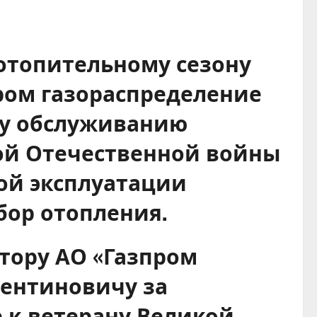
отопительному сезону
пром газораспределение
му обслуживанию
ой Отечественной войны
ной эксплуатации
бор отопления.
тору АО «Газпром
лентиновичу за
 к ветерану Великой