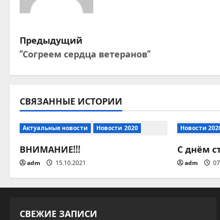
Н
Предыдущий
"Согреем сердца ветеранов"
а
в
и
СВЯЗАННЫЕ ИСТОРИИ
г
Актуальные новости
Новости 2020
Новости 202
а
ВНИМАНИЕ!!!
С днём с
ц
adm
15.10.2021
adm
07
и
я
СВЕЖИЕ ЗАПИСИ