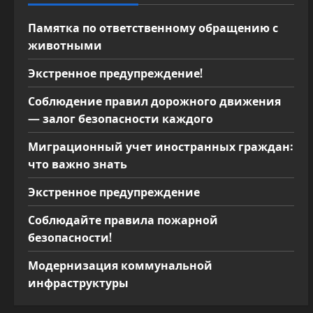
п
Памятка по ответственному обращению с
о
животными
з
Экстренное предупреждение!
а
Соблюдение правил дорожного движения
— залог безопасности каждого
п
Миграционный учет иностранных граждан:
и
что важно знать
с
Экстренное предупреждение
я
Соблюдайте правила пожарной
безопасности!
м
Модернизация коммунальной
инфраструктуры