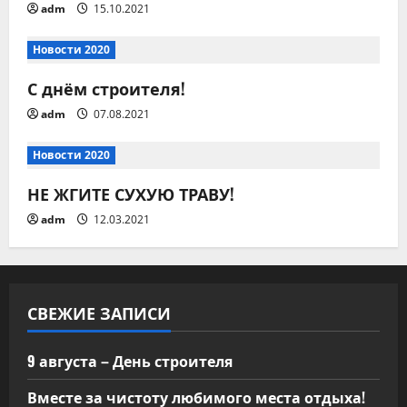
adm
15.10.2021
я
п
Новости 2020
С днём строителя!
о
adm
07.08.2021
з
Новости 2020
а
НЕ ЖГИТЕ СУХУЮ ТРАВУ!
п
adm
12.03.2021
и
с
СВЕЖИЕ ЗАПИСИ
я
м
9 августа – День строителя
Вместе за чистоту любимого места отдыха!