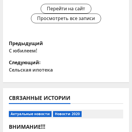
Перейти на сайт
Просмотреть все записи
Н
Предыдущий
а
С юбилеем!
Следующий:
в
Сельская ипотека
и
г
СВЯЗАННЫЕ ИСТОРИИ
а
ц
Актуальные новости
Новости 2020
и
ВНИМАНИЕ!!!