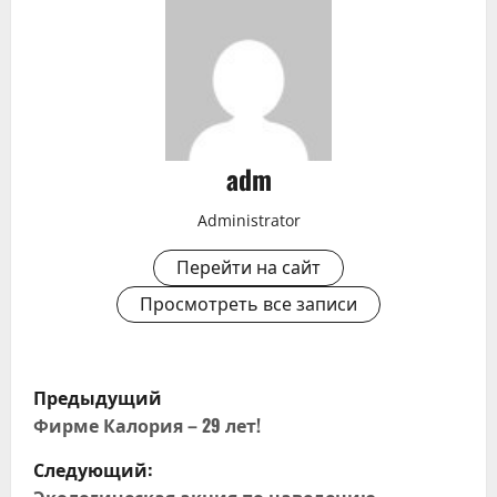
adm
Administrator
Перейти на сайт
Просмотреть все записи
Н
Предыдущий
а
Фирме Калория – 29 лет!
Следующий:
в