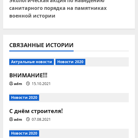
Экологическая акция по наведению
и
санитарного порядка на памятниках
военной истории
г
а
ц
СВЯЗАННЫЕ ИСТОРИИ
и
Актуальные новости
Новости 2020
я
ВНИМАНИЕ!!!
п
adm
15.10.2021
о
Новости 2020
з
С днём строителя!
adm
07.08.2021
а
Новости 2020