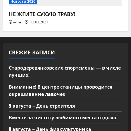
Новости 2020
а
НЕ ЖГИТЕ СУХУЮ ТРАВУ!
п
adm
12.03.2021
и
с
СВЕЖИЕ ЗАПИСИ
я
м
Стародеревянковские спортсмены — в числе
лучших!
Внимание! В центре станицы проводится
окрашивание лавочек
9 августа – День строителя
Вместе за чистоту любимого места отдыха!
8 августа – День физкультурника