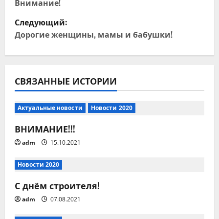
а
Внимание!
Следующий:
в
Дорогие женщины, мамы и бабушки!
и
г
СВЯЗАННЫЕ ИСТОРИИ
а
ц
Актуальные новости
Новости 2020
и
ВНИМАНИЕ!!!
adm
15.10.2021
я
п
Новости 2020
С днём строителя!
о
adm
07.08.2021
з