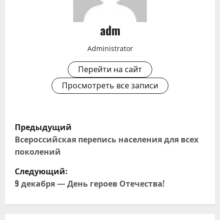
adm
Administrator
Перейти на сайт
Просмотреть все записи
Н
Предыдущий
а
Всероссийская перепись населения для всех
поколений
в
Следующий:
и
9 декабря — День героев Отечества!
г