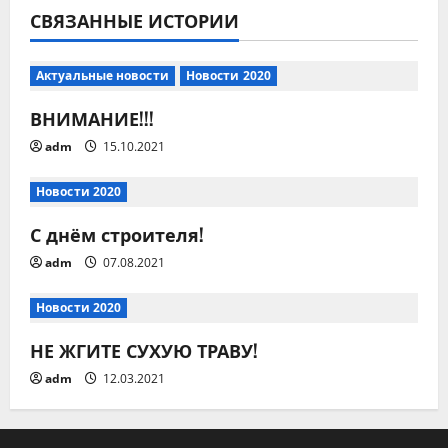
а
СВЯЗАННЫЕ ИСТОРИИ
ц
Актуальные новости
Новости 2020
и
ВНИМАНИЕ!!!
я
adm
15.10.2021
п
Новости 2020
о
С днём строителя!
з
adm
07.08.2021
а
Новости 2020
п
НЕ ЖГИТЕ СУХУЮ ТРАВУ!
и
adm
12.03.2021
с